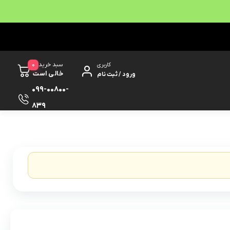
0
سبد خرید
کاربری
خالی است
ورود / ثبت نام
099-00800-
839
نمایش
1
-
0
کالا از
0