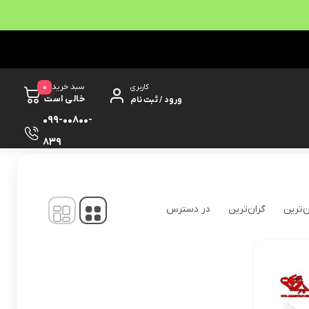
0
سبد خرید
کاربری
خالی است
ورود / ثبت نام
099-00800-
839
نمایش
1
-
1
کالا از
1
ن‌ترین
گران‌ترین
در دسترس