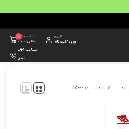
0
سبد خرید
کاربری
خالی است
ورود / ثبت نام
099-00800-
839
نمایش
1
-
1
کالا از
1
ن‌ترین
گران‌ترین
در دسترس