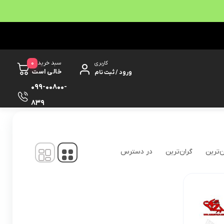
0
سبد خرید
کاربری
خالی است
ورود / ثبت نام
099-00800-
839
نمایش
1
-
1
کالا از
1
ن‌ترین
گران‌ترین
در دسترس