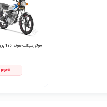
موتورسیکلت هوندا 125 پرواز 1404
ناموجود