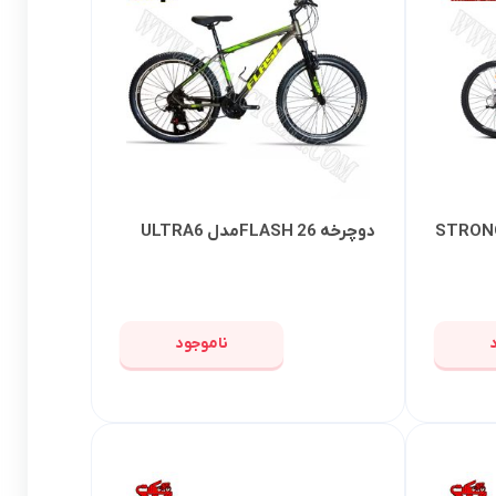
خه BONITO 26 مدل STRONG
دوچرخه FLASH 26مدل ULTRA6
ناموجود