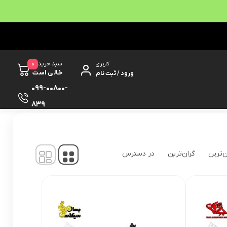
0
سبد خرید
کاربری
خالی است
ورود / ثبت نام
099-00800-
839
نمایش
1
-
45
کالا از
45
ن‌ترین
گران‌ترین
در دسترس