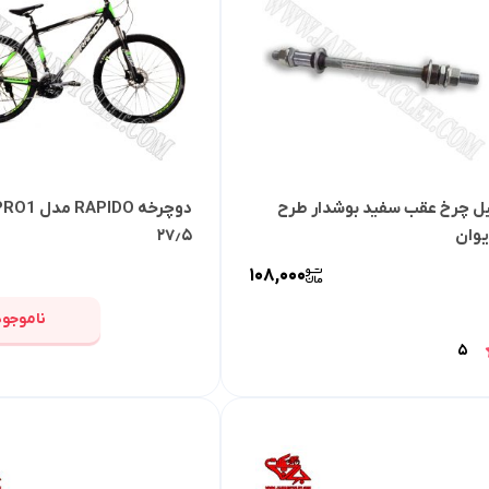
ل چرخ عقب سفید بوشدار طرح
یوان
۲۷٫۵
108,000
ناموجود
5