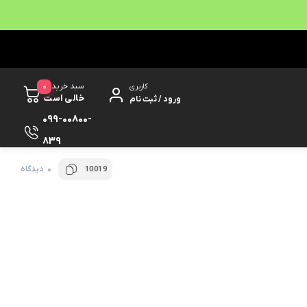
0
سبد خرید
کاربری
خالی است
ورود / ثبت نام
099-00800-
839
0 دیدگاه
10019