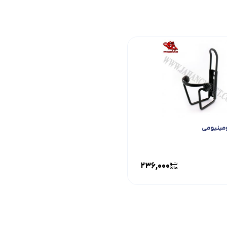
ومینیومی
236,000