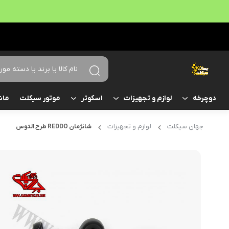
موتور سیکلت
ماش
دوچرخه
لوازم و تجهیزات
اسکوتر
جهان سیکلت
لوازم و تجهیزات
شانژمان REDDO طرح التوس