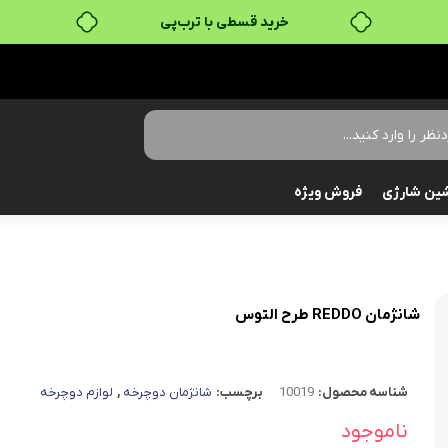
خرید قسطی با ترب‌پی
ین شارژی
فروش ویژه
شانژمان REDDO طرح التوس
شناسه محصول:
10019
برچسب:
شانژمان دوچرخه
,
لوازم دوچرخه
ناموجود