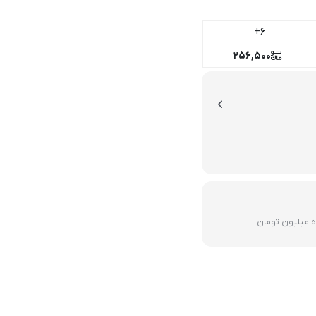
6+
256,500
ده میلیون تومان