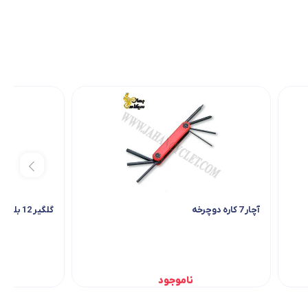
آچار 7 کاره دوچرخه
گلگیر 12 بلند پلاستیکی
ناموجود