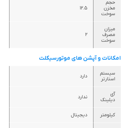
حجم
مخزن
12.5
سوخت
میزان
مصرف
2
سوخت
امکانات و آپشن های موتورسیکلت
سیستم
دارد
استارتر
آی
ندارد
دیلینک
کیلومتر
دیجیتال