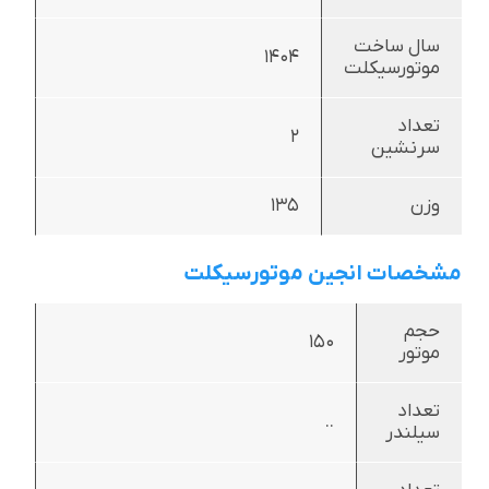
سال ساخت
1404
موتورسیکلت
تعداد
2
سرنشین
وزن
135
مشخصات انجین موتورسیکلت
حجم
150
موتور
تعداد
..
سیلندر