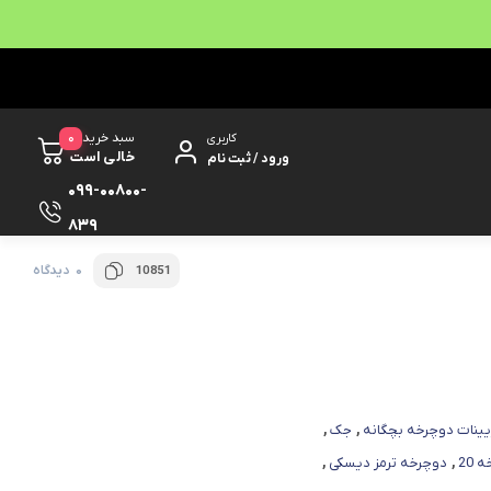
0
سبد خرید
کاربری
خالی است
ورود / ثبت نام
099-00800-
839
0 دیدگاه
10851
یینات دوچرخه بچگانه
,
جک
,
 20
,
دوچرخه ترمز دیسکی
,