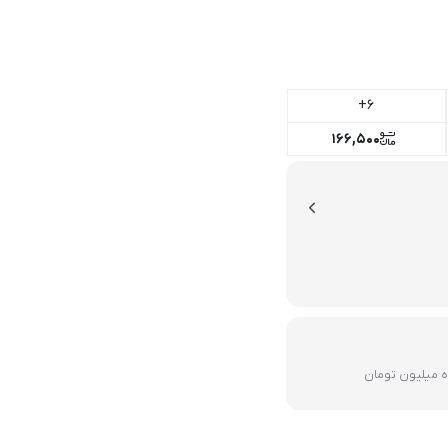
6+
166,500
ده میلیون تومان