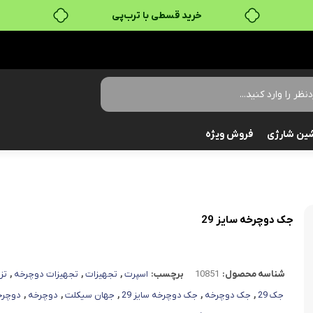
خرید قسطی با ترب‌پی
ین شارژی
فروش ویژه
جک دوچرخه سایز 29
شناسه محصول:
10851
برچسب:
اسپرت
,
تجهیزات
,
تجهیزات دوچرخه
,
تز
جک 29
,
جک دوچرخه
,
جک دوچرخه سایز 29
,
جهان سیکلت
,
دوچرخه
,
دوچرخه