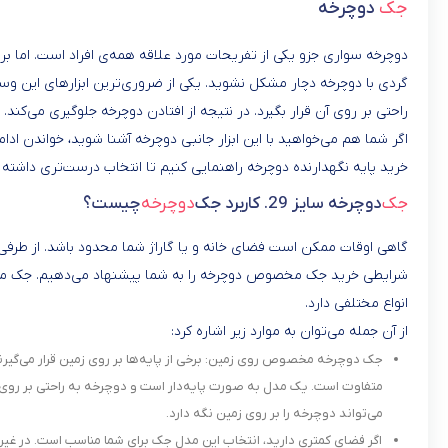
جک
دوچرخه
دوچرخه سواری جزو یکی از تفریحات مورد علاقه همه‌ی افراد است. اما بر
گردی با دوچرخه دچار مشکل نشوید. یکی از ضروری‌ترین ابزارهای این وس
راحتی بر روی آن قرار بگیرد. در نتیجه از افتادن دوچرخه جلوگیری می‌کند.
اگر شما هم می‌خواهید با این ابزار جانبی دوچرخه آشنا شوید، خواندن ادامه
خرید پایه نگهدارنده دوچرخه راهنمایی کنیم تا انتخاب درست‌تری داشته 
جک
دوچرخه سایز 29.
کاربرد جک
دوچرخه
چیست؟
گاهی اوقات ممکن است فضای خانه و یا گاراژ شما محدود باشد. از طرفی د
شرایطی خرید جک مخصوص دوچرخه را به شما پیشنهاد می‌دهیم. جک مخصوص
انواع مختلفی دارد.
از آن جمله می‌توان به موارد زیر اشاره کرد:
جک دوچرخه مخصوص روی زمین: برخی از پایه‌ها بر روی زمین قرار می‌گیرند
متفاوت است. یک مدل به صورت پایه‌دار است و دوچرخه به راحتی بر روی 
می‌تواند دوچرخه را بر روی زمین نگه دارد.
اگر فضای کمتری دارید، انتخاب این مدل جک برای شما مناسب است. در غیر