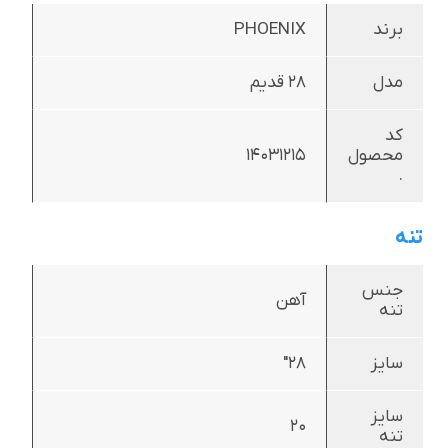
برند
PHOENIX
مدل
28 قدیم
کد
محصول
14031215
.
تنه
جنس
آهن
تنه
سایز
28"
سایز
20
تنه