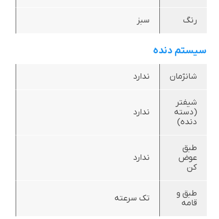
رنگ
سبز
سیستم دنده
شانژمان
ندارد
شیفتر
(دسته
ندارد
دنده)
طبق
عوض
ندارد
کن
طبق و
تک سرعته
قامه