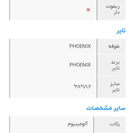
ریموت
دار
تایر
طوقه
PHOENIX
برند
PHOENIX
تایر
سایز
1/1.2*28"
تایر
سایر مشخصات
رکاب
آلومینیوم