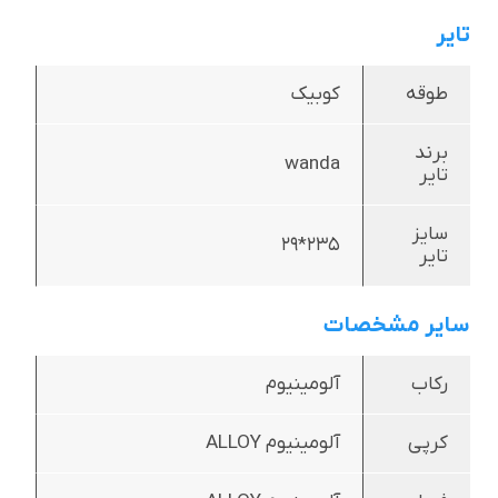
تایر
طوقه
کوبیک
برند
wanda
تایر
سایز
235*29
تایر
سایر مشخصات
رکاب
آلومینیوم
کرپی
آلومینیوم ALLOY