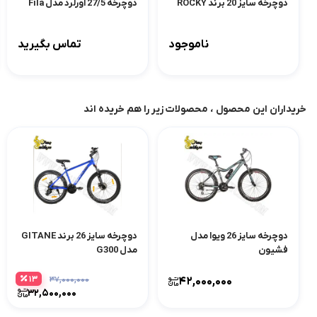
دوچرخه سایز 20 برند ROCKY
دوچرخه 27/5 اورلرد مدل Fila
ناموجود
تماس بگیرید
خریداران این محصول ، محصولات زیر را هم خریده اند
دوچرخه سایز 26 ویوا مدل
دوچرخه سایز 26 برند GITANE
فشیون
مدل G300
13
37,000,000
42,000,000
32,500,000