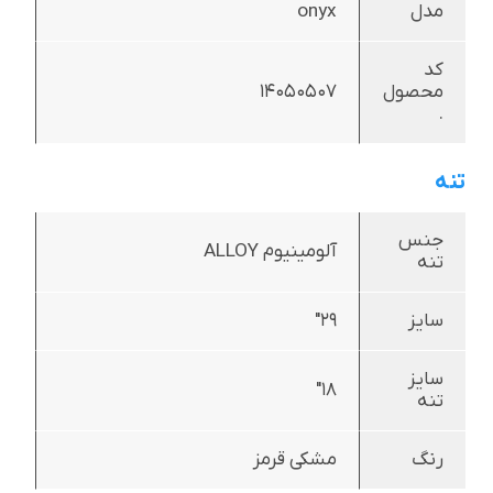
مدل
onyx
کد
محصول
14050507
.
تنه
جنس
آلومینیوم ALLOY
تنه
سایز
29"
سایز
18"
تنه
رنگ
مشکی قرمز