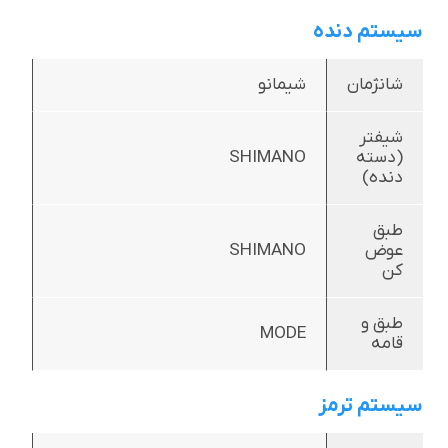
سیستم دنده
شانژمان
شیمانو
شیفتر
(دسته
SHIMANO
دنده)
طبق
عوض
SHIMANO
کن
طبق و
MODE
قامه
سیستم ترمز