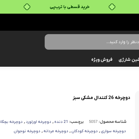
خرید قسطی با ترب‌پی
ین شارژی
فروش ویژه
دوچرخه 26 کنندال مشکی سبز
شناسه محصول:
5057
برچسب:
21 دنده
,
دوچرخه اورلورد
,
دوچرخه بچگان
دوچرخه سواری
,
دوچرخه کودکان
,
دوچرخه مردانه
,
دوچرخه نوجوان