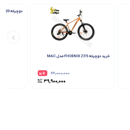
دوچرخه 20 اورلرد DOZER
خرید دوچرخه 27/5 FHOENIX مدل MAC
5
42,000,000
39,900,000