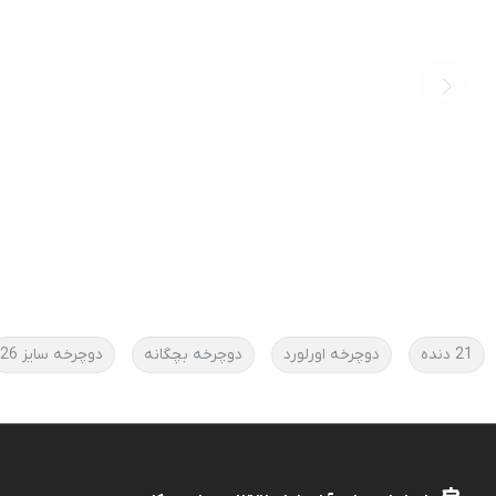
21 دنده
دوچرخه اورلورد
دوچرخه بچگانه
دوچرخه سایز 26