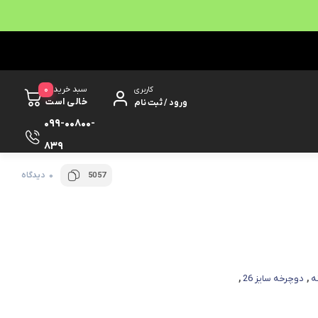
0
سبد خرید
کاربری
خالی است
ورود / ثبت نام
099-00800-
839
0 دیدگاه
5057
ه
,
دوچرخه سایز 26
,