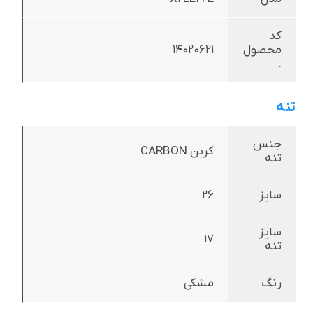
کد
محصول
14020621
.
تنه
جنس
کربن CARBON
تنه
سایز
26
سایز
17
تنه
رنگ
مشکی